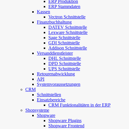
ERP Produktion
ERP Stammdaten
Kassen
Vectron Schnittstelle
Finanzbuchhaltung
DATEV Schnittstelle
Lexware Schnittstelle
Sage Schnittstelle
GDI Schnittstelle
Addison Schnittstelle
Versanddienstleister
DHL Schnittstelle
DPD Schnittstelle
UPS Schnittstelle
Retourenabwicklung
API
Systemvoraussetzungen
CRM
Schnittstellen
Einsatzbereiche
CRM Funktionalitäten in der ERP
Shopsysteme
Shopware
Shopware Plugins
Shopware Frontend