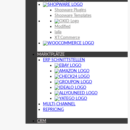
Shopware Plugins
Shopware Templates
Modified
Ialla
XT:Commerce
MARKTPLÄTZE
ERP SCHNITTSTELLEN
MULTI-CHANNEL
REPRICING
CRM