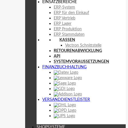
EINSATZBEREICHE
ERP-System
ERP für den Einkauf
ERP Vertrieb
ERP Lager
ERP Produktion
ERP Stammdaten
KASSEN
Vectron Schnittstelle
RETOURENABWICKLUNG
API
SYSTEMVORAUSSETZUNGEN
FINANZBUCHHALTUNG
VERSANDDIENSTLEISTER
SHOPSYSTEME