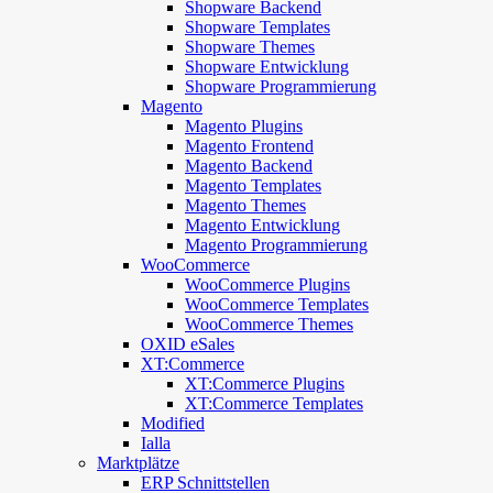
Shopware Backend
Shopware Templates
Shopware Themes
Shopware Entwicklung
Shopware Programmierung
Magento
Magento Plugins
Magento Frontend
Magento Backend
Magento Templates
Magento Themes
Magento Entwicklung
Magento Programmierung
WooCommerce
WooCommerce Plugins
WooCommerce Templates
WooCommerce Themes
OXID eSales
XT:Commerce
XT:Commerce Plugins
XT:Commerce Templates
Modified
Ialla
Marktplätze
ERP Schnittstellen