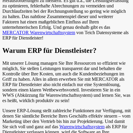
Herausforderungen zu meistern. Es gilt u.a., die Leistungserfassung
zu optimieren, fehlerhafte Abrechnungen zu vermeiden und
Durchlaufzeiten bei der Rechnungsstellung so gering wie möglich
zu halten. Das nahtlose Zusammenspiel dieser und weiterer
Faktoren hat einen maßgeblichen Einfluss auf Ihren
unternehmerischen Erfolg. Und genau deshalb gibt es das
MERCATOR Warenwirtschaftssystem
von Teich Datensysteme als
ERP für Dienstleister!
Warum ERP für Dienstleister?
Mit unserer Lösung managen Sie Ihre Ressourcen so effizient wie
möglich, Sie stellen Leistungen transparent dar und behalten die
Kontrolle über Ihre Kosten, um auch die Kundenbeziehungen im
Griff zu haben. Alles in allem erwerben Sie mit MERCATOR als
ERP für Dienstleister also nicht einfach nur eine Systemlösung,
sondern einen klaren Wettbewerbsvorteil. Investieren Sie in ein
WWS (Abkürzung für Warenwirtschaftssystem) und lernen Sie, was
es heißt, wirklich produktiv zu sein!
Unsere ERP-Lösung stellt zahlreiche Funktionen zur Verfügung, mit
denen Sie sämtliche Bereiche Ihres Geschäfts effektiv steuern – vom
Marketing über den Vertrieb bis hin zur Projektierung. Und damit
Sie sich voll und ganz auf das
Warenwirtschaftssystem
als ERP für
Dienstleister verlassen können, wird die Software an Ihre