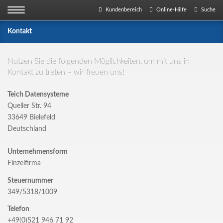
Kundenbereich
Online-Hilfe
Suche
Kontakt
Nutzen Sie die folgenden Möglichkeiten, um mit uns in
Kontakt zu treten – wir freuen uns!
Teich Datensysteme
Queller Str. 94
33649
Bielefeld
Deutschland
Unternehmensform
Einzelfirma
Steuernummer
349/5318/1009
Telefon
+49(0)521 946 71 92