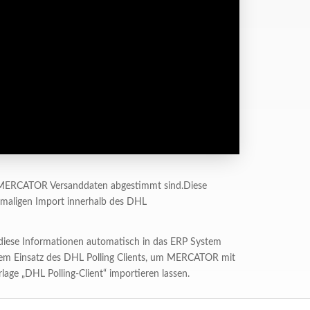
er MERCATOR Versanddaten abgestimmt sind.Diese
inmaligen Import innerhalb des DHL
iese Informationen automatisch in das ERP System
dem Einsatz des DHL Polling Clients, um MERCATOR mit
age „DHL Polling-Client“ importieren lassen.