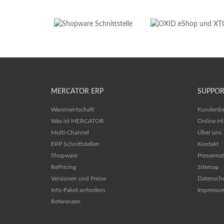
MERCATOR ERP
SUPPOR
Warenwirtschaft
Kundenbe
Was ist MERCATOR
Online-Hi
Multi-Channel
Über uns
ERP Schnittstellen
Kontakt
Shopware
Pressemat
RePricing
Sitemap
Versionen und Preise
Datensch
Info-Paket anfordern
Impressu
Referenzen