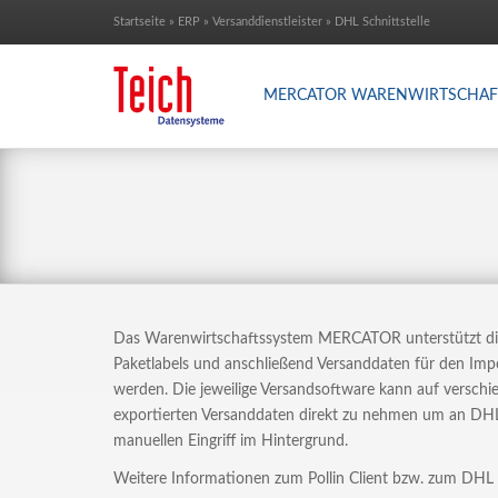
Startseite
»
ERP
»
Versanddienstleister
»
DHL Schnittstelle
MERCATOR WARENWIRTSCHAF
Das Warenwirtschaftssystem MERCATOR unterstützt die
Paketlabels und anschließend Versanddaten für den Impo
werden. Die jeweilige Versandsoftware kann auf versc
exportierten Versanddaten direkt zu nehmen um an DHL z
manuellen Eingriff im Hintergrund.
Weitere Informationen zum Pollin Client bzw. zum DHL 