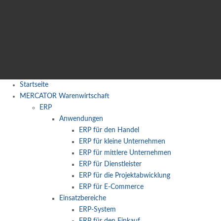
Startseite
MERCATOR Warenwirtschaft
ERP
Anwendungen
ERP für den Handel
ERP für kleine Unternehmen
ERP für mittlere Unternehmen
ERP für Dienstleister
ERP für die Projektabwicklung
ERP für E-Commerce
Einsatzbereiche
ERP-System
ERP für den Einkauf