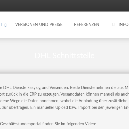
T
VERSIONEN UND PREISE
REFERENZEN
INF
DHL Schnittstelle
 DHL Dienste Easylog und Versenden. Beide Dienste nehmen die aus ME
rt zurück in die ERP zu erzeugen. Versanddaten können manuell als auch 
hiedene Wege die Daten annehmen, wobei die Anbindung über zusätzliche
ur übertragen. Ein manueller Upload bzw. Import bei den jeweiligen End
Geschäftskundenportal finden Sie im folgenden Video: