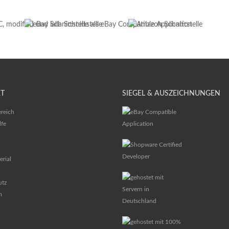
T
SIEGEL & AUSZEICHNUNGEN
reich
lfe
erial
utz
m