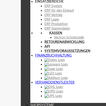
EINSATZBEREICHE
ERP-System
ERP für den Einkauf
ERP Vertrieb
ERP Lager
ERP Produktion
ERP Stammdaten
KASSEN
Vectron Schnittstelle
RETOURENABWICKLUNG
API
SYSTEMVORAUSSETZUNGEN
FINANZBUCHHALTUNG
VERSANDDIENSTLEISTER
SHOPSYSTEME