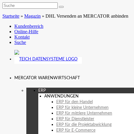
Startseite
»
Magazin
»
DHL Versenden an MERCATOR anbinden
Kundenbereich
Online-Hilfe
Kontakt
Suche
MERCATOR WARENWIRTSCHAFT
ERP
ANWENDUNGEN
ERP für den Handel
ERP für kleine Unternehmen
ERP für mittlere Unternehmen
ERP für Dienstleister
ERP für die Projektabwicklung
ERP für E-Commerce