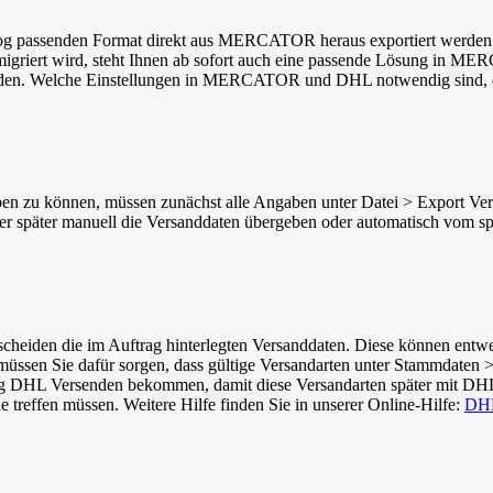
log passenden Format direkt aus MERCATOR heraus exportiert werden.
igriert wird, steht Ihnen ab sofort auch eine passende Lösung in M
enden. Welche Einstellungen in MERCATOR und DHL notwendig sind, er
 zu können, müssen zunächst alle Angaben unter
Datei > Export Ve
r später manuell die Versanddaten übergeben oder automatisch vom spät
eiden die im Auftrag hinterlegten Versanddaten. Diese können entwed
üssen Sie dafür sorgen, dass gültige Versandarten unter
Stammdaten > 
ag
DHL Versenden
bekommen, damit diese Versandarten später mit DHL
ie treffen müssen. Weitere Hilfe finden Sie in unserer Online-Hilfe:
DHL