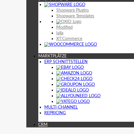
Shopware Plugins
Shopware Templates
Modified
Ialla
XT:Commerce
MARKTPLÄTZE
ERP SCHNITTSTELLEN
MULTI-CHANNEL
REPRICING
CRM