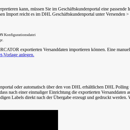
etieren kann, müssen Sie im Geschäftskundenportal eine passende Im
hen Import reicht es im DHL Geschäftskundenportal unter
Versenden > 
ON Konfigurationsdatei
ge.
MERCATOR exportierten Versanddaten importieren können. Eine manuell
-Vorlage anlegen.
portal oder automatisch über den von DHL erhältlichen
DHL Polling 
eil, dass nach einer einmaliger Einrichtung die exportierten Versand
digen Labels direkt nach der Übergabe erzeugt und gedruckt werden. 