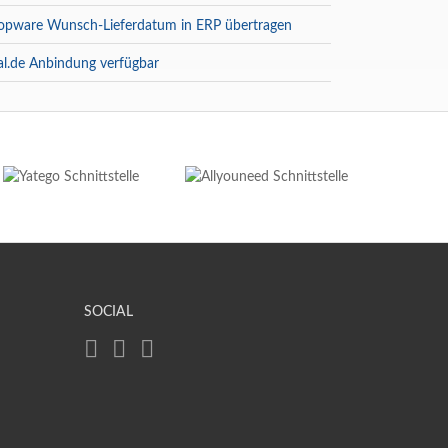
opware Wunsch-Lieferdatum in ERP übertragen
al.de Anbindung verfügbar
SOCIAL