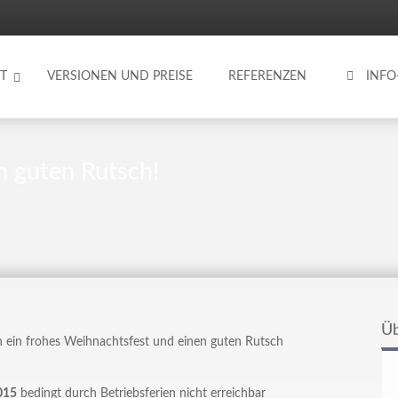
T
VERSIONEN UND PREISE
REFERENZEN
INF
 guten Rutsch!
Üb
 ein frohes Weihnachtsfest und einen guten Rutsch
015
bedingt durch Betriebsferien nicht erreichbar