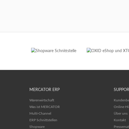
MERCATOR ERP
SUPPOR
Warenwirtschaft
Kundenbe
Was ist MERCATOR
Online-Hi
Multi-Channel
Über uns
ERP Schnittstellen
Kontakt
Shopware
Pressemat