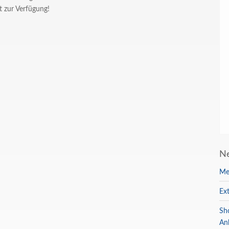
 zur Verfügung!
Ne
Me
Ex
Sh
An