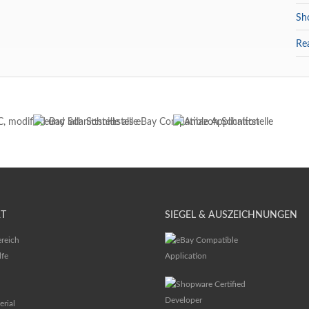
Sh
Re
T
SIEGEL & AUSZEICHNUNGEN
reich
lfe
erial