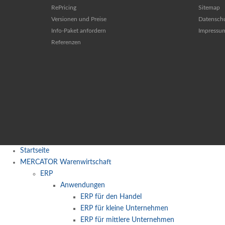
RePricing
Sitemap
Versionen und Preise
Datensch
Info-Paket anfordern
Impressu
Referenzen
Startseite
MERCATOR Warenwirtschaft
ERP
Anwendungen
ERP für den Handel
ERP für kleine Unternehmen
ERP für mittlere Unternehmen